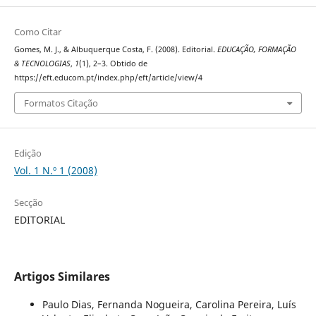
Como Citar
Gomes, M. J., & Albuquerque Costa, F. (2008). Editorial.
EDUCAÇÃO, FORMAÇÃO
& TECNOLOGIAS
,
1
(1), 2–3. Obtido de
https://eft.educom.pt/index.php/eft/article/view/4
Formatos Citação
Edição
Vol. 1 N.º 1 (2008)
Secção
EDITORIAL
Artigos Similares
Paulo Dias, Fernanda Nogueira, Carolina Pereira, Luís