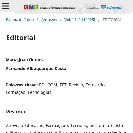
Página de Início
/
Arquivos
/
Vol. 1 N.º 1 (2008)
/
EDITORIAL
Editorial
Maria João Gomes
Fernando Albuquerque Costa
Palavras-chave:
EDUCOM, EFT, Revista, Educação,
Formação, Tecnologias
Resumo
A revista Educação, Formação & Tecnologias é um projecto
editorial de natureza científica que visa promover e divulgar