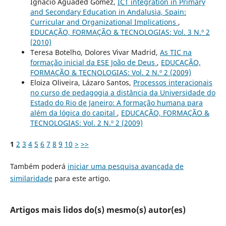
Ignacio Aguaded Gómez,
ICT integration in Primary
and Secondary Education in Andalusia, Spain:
Curricular and Organizational Implications
,
EDUCAÇÃO, FORMAÇÃO & TECNOLOGIAS: Vol. 3 N.º 2
(2010)
Teresa Botelho, Dolores Vivar Madrid,
As TIC na
formação inicial da ESE João de Deus
,
EDUCAÇÃO,
FORMAÇÃO & TECNOLOGIAS: Vol. 2 N.º 2 (2009)
Eloiza Oliveira, Lázaro Santos,
Processos interacionais
no curso de pedagogia a distância da Universidade do
Estado do Rio de Janeiro: A formação humana para
além da lógica do capital
,
EDUCAÇÃO, FORMAÇÃO &
TECNOLOGIAS: Vol. 2 N.º 2 (2009)
1
2
3
4
5
6
7
8
9
10
>
>>
Também poderá
iniciar uma pesquisa avançada de
similaridade
para este artigo.
Artigos mais lidos do(s) mesmo(s) autor(es)