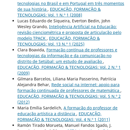
tecnologias no Brasil e em Portugal em três momentos
de sua história
,
EDUCAÇÃO, FORMAÇÃO &
TECNOLOGIAS: Vol. 1 N.º 1 (2008)
Lucas Eduardo de Siqueira, Everton Bedin, John
Wesley Grando,
Inteligência Artificial na Educação:
revisão cienciométrica e proposta de articulação pelo
modelo TPACK
,
EDUCAÇÃO, FORMAÇÃO &
TECNOLOGIAS: Vol. 13 N.º 1 (2025)
Clara Boavida,
Formação contínua de professores e
tecnologias da informação e da comunicação no
distrito de Setúbal: um estudo de avaliação
,
EDUCAÇÃO, FORMAÇÃO & TECNOLOGIAS: Vol. 2 N.º 1
(2009)
Gilmara Barcelos, Liliana Maria Passerino, Patriícia
Alejandra Behar,
Rede social na internet: apoio para
formação continuada de professores de matemática
,
EDUCAÇÃO, FORMAÇÃO & TECNOLOGIAS: Vol. 5 N.º 2
(2012)
Maria Emília Sardelich,
A formação do professor de
educação artística a distância
,
EDUCAÇÃO,
FORMAÇÃO & TECNOLOGIAS: Vol. 4 N.º 1 (2011)
Ramón Tirado Morueta, Manuel Fandos Igado, J.