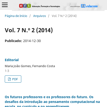
Página de Início
/
Arquivos
/
Vol. 7 N.º 2 (2014)
Vol. 7 N.º 2 (2014)
Publicado:
2014-12-30
Editorial
Maria João Gomes, Fernando Costa
1-3
PDF
Os futuros professores e os professores do futuro. Os
desafios da introdução ao pensamento computacional na
escola, no currículo e na aprendizagem