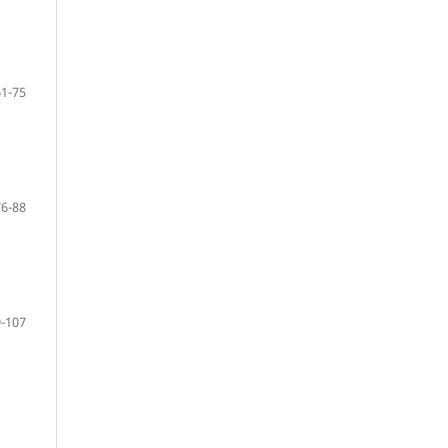
61-75
76-88
-107