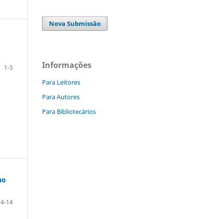
Nova Submissão
Informações
1-3
Para Leitores
Para Autores
Para Bibliotecários
no
4-14