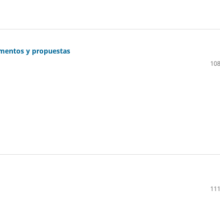
umentos y propuestas
108
111