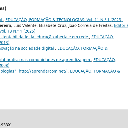
es)
al
,
EDUCAÇÃO, FORMAÇÃO & TECNOLOGIAS: Vol. 11 N.º 1 (2023)
eira, Luís Valente, Elisabete Cruz, João Correia de Freitas,
Editori
. 13 N.º 1 (2025)
ustentabilidade da educação aberta e em rede
,
EDUCAÇÃO,
2013)
ovação na sociedade digital
,
EDUCAÇÃO, FORMAÇÃO &
olaborativa nas comunidades de aprendizagem
,
EDUCAÇÃO,
2008)
ologias" 'http://aprendercom.net/
,
EDUCAÇÃO, FORMAÇÃO &
-933X