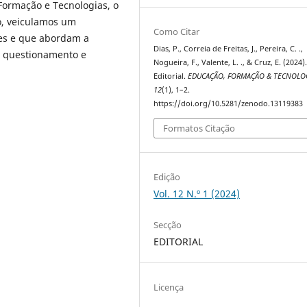
Formação e Tecnologias, o
ão, veiculamos um
Como Citar
res e que abordam a
Dias, P., Correia de Freitas, J., Pereira, C. .,
e questionamento e
Nogueira, F., Valente, L. ., & Cruz, E. (2024)
Editorial.
EDUCAÇÃO, FORMAÇÃO & TECNOLO
12
(1), 1–2.
https://doi.org/10.5281/zenodo.13119383
Formatos Citação
Edição
Vol. 12 N.º 1 (2024)
Secção
EDITORIAL
Licença