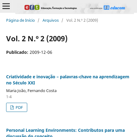
Página de Início
/
Arquivos
/
Vol. 2 N.º 2 (2009)
Vol. 2 N.º 2 (2009)
Publicado:
2009-12-06
Criatividade e inovação – palavras-chave na aprendizagem
no Século XXI
Maria João, Fernando Costa
1-4
PDF
Personal Learning Environments: Contributos para uma
discussão do conceito