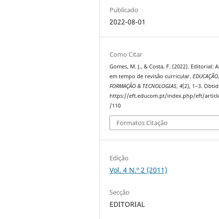
Publicado
2022-08-01
Como Citar
Gomes, M. J., & Costa, F. (2022). Editorial: A
em tempo de revisão curricular.
EDUCAÇÃO
FORMAÇÃO & TECNOLOGIAS
,
4
(2), 1–3. Obti
https://eft.educom.pt/index.php/eft/artic
/110
Formatos Citação
Edição
Vol. 4 N.º 2 (2011)
Secção
EDITORIAL