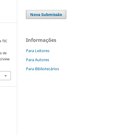
Nova Submissão
Informações
s TIC
,
Para Leitores
do de
Para Autores
le/view
Para Bibliotecários