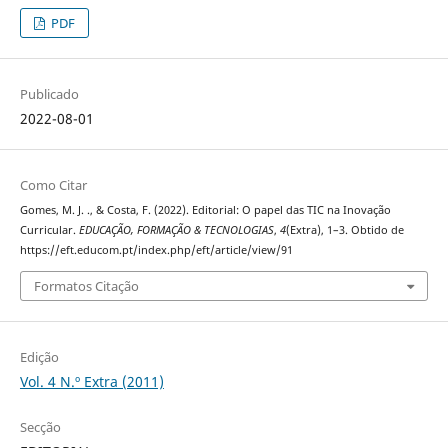
PDF
Publicado
2022-08-01
Como Citar
Gomes, M. J. ., & Costa, F. (2022). Editorial: O papel das TIC na Inovação
Curricular.
EDUCAÇÃO, FORMAÇÃO & TECNOLOGIAS
,
4
(Extra), 1–3. Obtido de
https://eft.educom.pt/index.php/eft/article/view/91
Formatos Citação
Edição
Vol. 4 N.º Extra (2011)
Secção