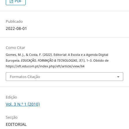
PDF
Publicado
2022-08-01
Como Citar
Gomes, M. J., & Costa, F. (2022). Editorial: A Escola e a Agenda Digital
Europeia.
EDUCAÇÃO, FORMAÇÃO & TECNOLOGIAS
,
3
(1), 1–3. Obtido de
https://eft.educom.pt/index.php/eft/article/view/64
Formatos Citação
Edição
Vol. 3 N.º 1 (2010)
Secção
EDITORIAL