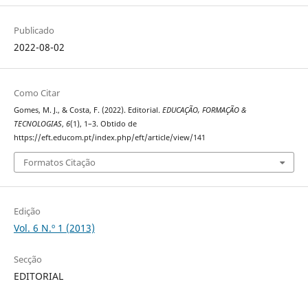
Publicado
2022-08-02
Como Citar
Gomes, M. J., & Costa, F. (2022). Editorial.
EDUCAÇÃO, FORMAÇÃO &
TECNOLOGIAS
,
6
(1), 1–3. Obtido de
https://eft.educom.pt/index.php/eft/article/view/141
Formatos Citação
Edição
Vol. 6 N.º 1 (2013)
Secção
EDITORIAL