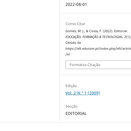
2022-08-01
Como Citar
Gomes, M. J., & Costa, F. (2022). Editorial.
EDUCAÇÃO, FORMAÇÃO & TECNOLOGIAS
,
2
(1)
Obtido de
https://eft.educom.pt/index.php/eft/artic
/41
Formatos Citação
Edição
Vol. 2 N.º 1 (2009)
Secção
EDITORIAL