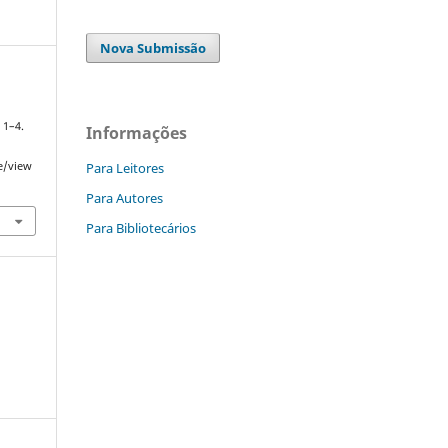
Nova Submissão
, 1–4.
Informações
Para Leitores
le/view
Para Autores
Para Bibliotecários