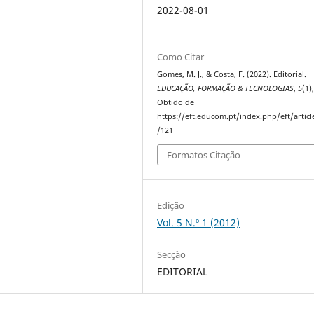
2022-08-01
Como Citar
Gomes, M. J., & Costa, F. (2022). Editorial.
EDUCAÇÃO, FORMAÇÃO & TECNOLOGIAS
,
5
(1)
Obtido de
https://eft.educom.pt/index.php/eft/artic
/121
Formatos Citação
Edição
Vol. 5 N.º 1 (2012)
Secção
EDITORIAL