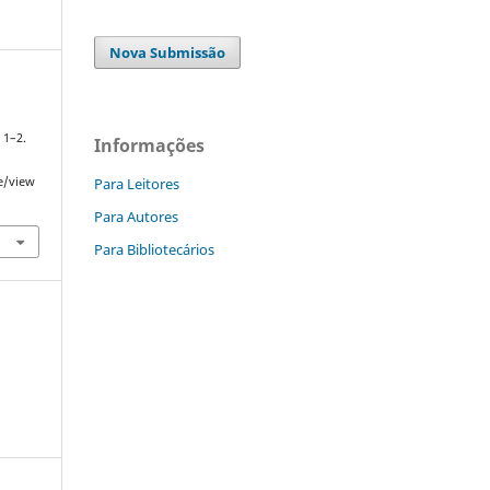
Nova Submissão
, 1–2.
Informações
Para Leitores
le/view
Para Autores
Para Bibliotecários