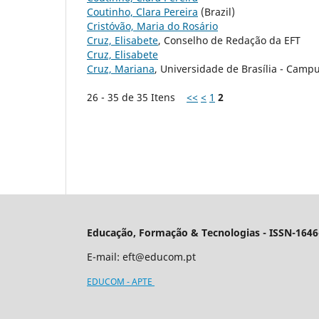
Coutinho, Clara Pereira
(Brazil)
Cristóvão, Maria do Rosário
Cruz, Elisabete
, Conselho de Redação da EFT
Cruz, Elisabete
Cruz, Mariana
, Universidade de Brasília - Camp
26 - 35 de 35 Itens
<<
<
1
2
Educação, Formação & Tecnologias - ISSN-1646
E-mail:
eft@educom.pt
EDUCOM - APTE