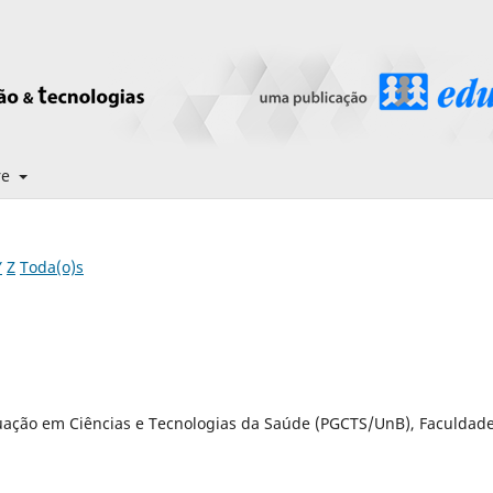
re
Y
Z
Toda(o)s
uação em Ciências e Tecnologias da Saúde (PGCTS/UnB), Faculdad