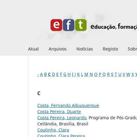
Atual
Arquivos
Notícias
Registo
Sob
-
A
B
C
D
E
F
G
H
I
J
K
L
M
N
O
P
Q
R
S
T
U
V
W
X
C
Costa, Fernando Albuquerque
Costa Pereira, Duarte
Costa Pereira, Leonardo
, Programa de Pós-Grad
Ceilândia, Brasília, Brasil
Coutinho, Clara
Coutinho, Clara Pereira