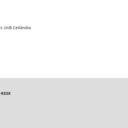
us UnB Ceilândia
-933X