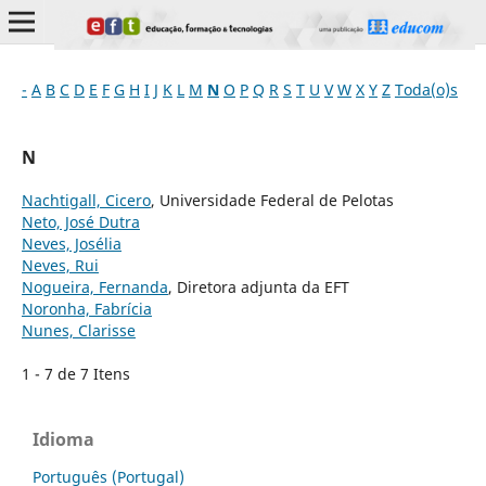
-
A
B
C
D
E
F
G
H
I
J
K
L
M
N
O
P
Q
R
S
T
U
V
W
X
Y
Z
Toda(o)s
N
Nachtigall, Cicero
, Universidade Federal de Pelotas
Neto, José Dutra
Neves, Josélia
Neves, Rui
Nogueira, Fernanda
, Diretora adjunta da EFT
Noronha, Fabrícia
Nunes, Clarisse
1 - 7 de 7 Itens
Idioma
Português (Portugal)