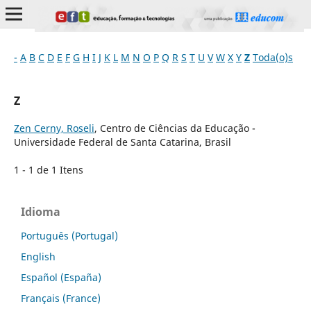
-
A
B
C
D
E
F
G
H
I
J
K
L
M
N
O
P
Q
R
S
T
U
V
W
X
Y
Z
Toda(o)s
Z
Zen Cerny, Roseli
, Centro de Ciências da Educação -
Universidade Federal de Santa Catarina, Brasil
1 - 1 de 1 Itens
Idioma
Português (Portugal)
English
Español (España)
Français (France)