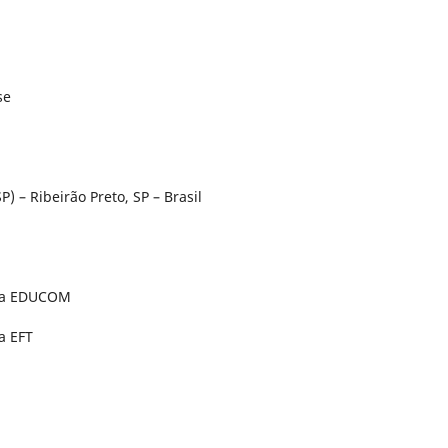
se
) – Ribeirão Preto, SP – Brasil
 da EDUCOM
a EFT