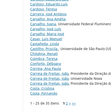
Cardoso, Eduardo Luís
Cardoso, Teresa
Carreira, José António
Carvalho, Ana Amélia
Carvalho, Ivana
, Universidade Federal Fluminen
Carvalho, José Luís
Carvalho, Maria José
Casas, Luis Manuel
Castañeda, Linda
Castilho, Priscila
, Universidade de São Paulo (USP
Chitolina, Renati
Coimbra, Teresa
Confortp, Déboara
Correia, Ana Paula
Correia de Freitas, João
, Presidente da Direção
Correia de Freitas, João
, Universidade Nova
Correia de Freitas, João
, Presidente da Direção d
Costa, Cristina
Costa, Fernando
1 - 25 de 35 Itens
1
2
>
>>