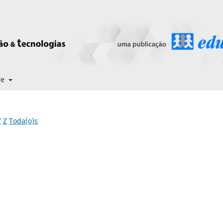
re
Y
Z
Toda(o)s