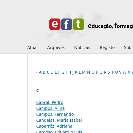
Atual
Arquivos
Notícias
Registo
Sob
-
A
B
C
D
E
F
G
H
I
J
K
L
M
N
O
P
Q
R
S
T
U
V
W
X
C
Cabral, Pedro
Campos, Aline
Campos, Fernando
Candeias, Maria Isabel
Caparróz, Adriana
Cardoso, Eduardlo Luís