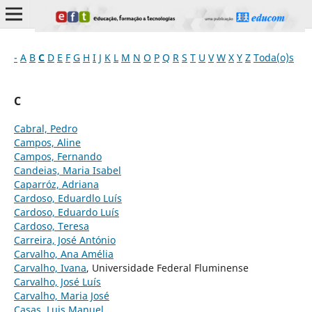
-
A
B
C
D
E
F
G
H
I
J
K
L
M
N
O
P
Q
R
S
T
U
V
W
X
Y
Z
Toda(o)s
C
Cabral, Pedro
Campos, Aline
Campos, Fernando
Candeias, Maria Isabel
Caparróz, Adriana
Cardoso, Eduardlo Luís
Cardoso, Eduardo Luís
Cardoso, Teresa
Carreira, José António
Carvalho, Ana Amélia
Carvalho, Ivana
, Universidade Federal Fluminense
Carvalho, José Luís
Carvalho, Maria José
Casas, Luis Manuel