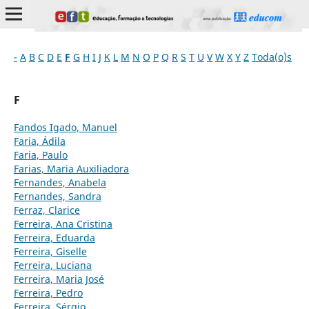
-
A
B
C
D
E
F
G
H
I
J
K
L
M
N
O
P
Q
R
S
T
U
V
W
X
Y
Z
Toda(o)s
F
Fandos Igado, Manuel
Faria, Ádila
Faria, Paulo
Farias, Maria Auxiliadora
Fernandes, Anabela
Fernandes, Sandra
Ferraz, Clarice
Ferreira, Ana Cristina
Ferreira, Eduarda
Ferreira, Giselle
Ferreira, Luciana
Ferreira, Maria José
Ferreira, Pedro
Ferreira, Sérgio