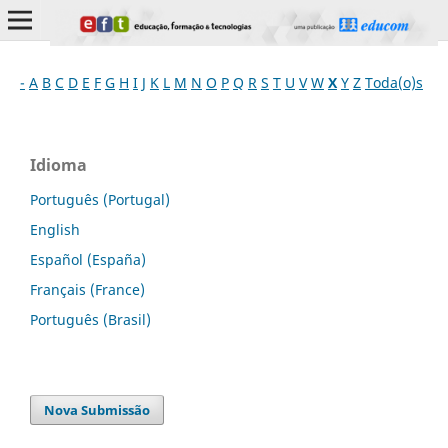
-
A
B
C
D
E
F
G
H
I
J
K
L
M
N
O
P
Q
R
S
T
U
V
W
X
Y
Z
Toda(o)s
Idioma
Português (Portugal)
English
Español (España)
Français (France)
Português (Brasil)
Nova Submissão