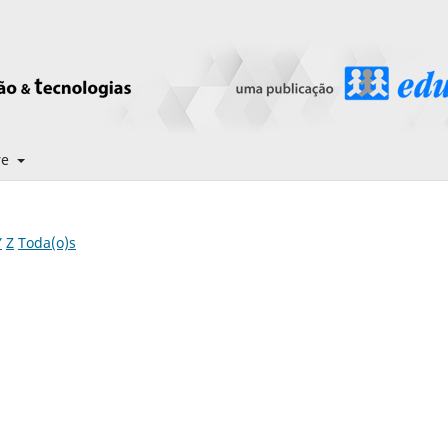
re
Y
Z
Toda(o)s