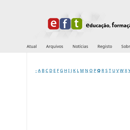
Atual
Arquivos
Notícias
Registo
Sob
-
A
B
C
D
E
F
G
H
I
J
K
L
M
N
O
P
Q
R
S
T
U
V
W
X