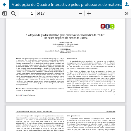
A adopção do Quadro Interactivo pelos professores de matemática do 3.º CEB: um estudo empírico nas escolas da Guarda