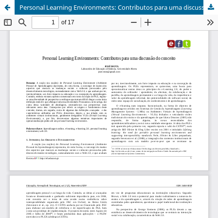
Personal Learning Environments: Contributos para uma discussão do conceito