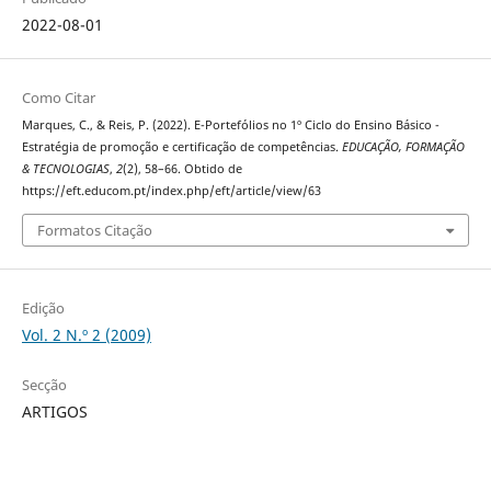
2022-08-01
Como Citar
Marques, C., & Reis, P. (2022). E-Portefólios no 1º Ciclo do Ensino Básico -
Estratégia de promoção e certificação de competências.
EDUCAÇÃO, FORMAÇÃO
& TECNOLOGIAS
,
2
(2), 58–66. Obtido de
https://eft.educom.pt/index.php/eft/article/view/63
Formatos Citação
Edição
Vol. 2 N.º 2 (2009)
Secção
ARTIGOS