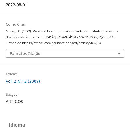
2022-08-01
Como Citar
Mota, J. C. (2022). Personal Learning Environments: Contributos para uma
discussão do conceito.
EDUCAÇÃO, FORMAÇÃO & TECNOLOGIAS
,
2
(2), 5–21.
Obtido de https://eft.educom.pt/index.php/eft/article/view/54
Formatos Citação
Edição
Vol. 2 N.º 2 (2009)
Secção
ARTIGOS
Idioma