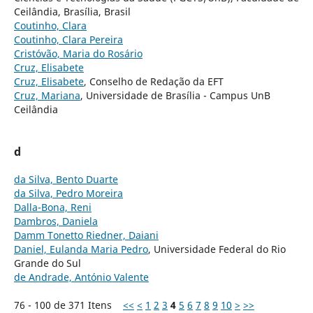
Ceilândia, Brasília, Brasil
Coutinho, Clara
Coutinho, Clara Pereira
Cristóvão, Maria do Rosário
Cruz, Elisabete
Cruz, Elisabete
, Conselho de Redação da EFT
Cruz, Mariana
, Universidade de Brasília - Campus UnB
Ceilândia
d
da Silva, Bento Duarte
da Silva, Pedro Moreira
Dalla-Bona, Reni
Dambros, Daniela
Damm Tonetto Riedner, Daiani
Daniel, Eulanda Maria Pedro
, Universidade Federal do Rio
Grande do Sul
de Andrade, António Valente
76 - 100 de 371 Itens
<<
<
1
2
3
4
5
6
7
8
9
10
>
>>