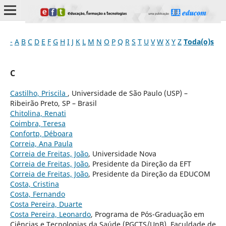
-
A
B
C
D
E
F
G
H
I
J
K
L
M
N
O
P
Q
R
S
T
U
V
W
X
Y
Z
Toda(o)s
C
Castilho, Priscila
, Universidade de São Paulo (USP) –
Ribeirão Preto, SP – Brasil
Chitolina, Renati
Coimbra, Teresa
Confortp, Déboara
Correia, Ana Paula
Correia de Freitas, João
, Universidade Nova
Correia de Freitas, João
, Presidente da Direção da EFT
Correia de Freitas, João
, Presidente da Direção da EDUCOM
Costa, Cristina
Costa, Fernando
Costa Pereira, Duarte
Costa Pereira, Leonardo
, Programa de Pós-Graduação em
Ciências e Tecnologias da Saúde (PGCTS/UnB), Faculdade de