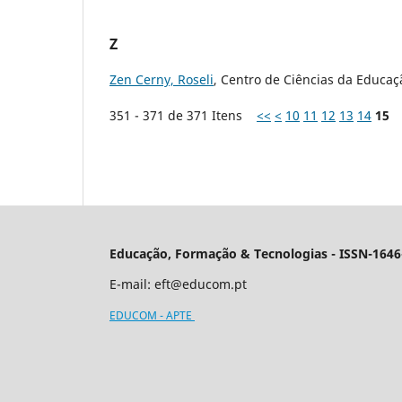
Z
Zen Cerny, Roseli
, Centro de Ciências da Educaç
351 - 371 de 371 Itens
<<
<
10
11
12
13
14
15
Educação, Formação & Tecnologias - ISSN-1646
E-mail:
eft@educom.pt
EDUCOM - APTE