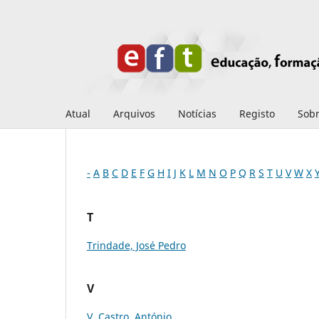
Atual
Arquivos
Notícias
Registo
Sob
-
A
B
C
D
E
F
G
H
I
J
K
L
M
N
O
P
Q
R
S
T
U
V
W
X
T
Trindade, José Pedro
V
V. Castro, António