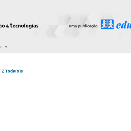
re
Y
Z
Toda(o)s