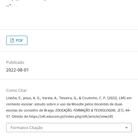
--"
PDF
Publicado
2022-08-01
Como Citar
Lisbôa, E., Jesus, A. G., Varela, A., Teixeira, G., & Coutinho, C. P. (2022). LMS em
contexto escolar: estudo sobre o uso da Moodle pelos docentes de duas
escolas do concelho de Braga.
EDUCAÇÃO, FORMAÇÃO & TECNOLOGIAS
,
2
(1), 44–
57. Obtido de https://eft.educom.pt/index.php/eft/article/view/45
Formatos Citação