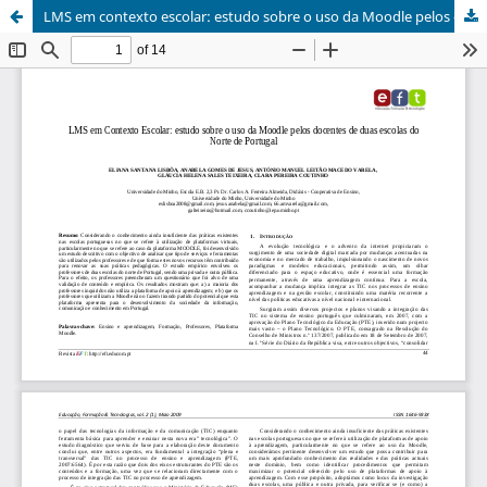
LMS em contexto escolar: estudo sobre o uso da Moodle pelos docentes de duas escolas do concelho de Braga