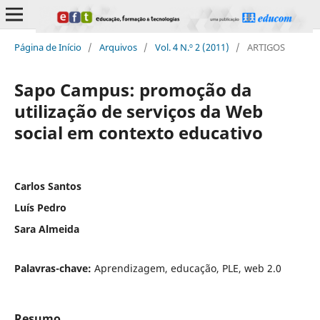
Página de Início
/
Arquivos
/
Vol. 4 N.º 2 (2011)
/
ARTIGOS
Sapo Campus: promoção da
utilização de serviços da Web
social em contexto educativo
Carlos Santos
Luís Pedro
Sara Almeida
Palavras-chave:
Aprendizagem, educação, PLE, web 2.0
Resumo