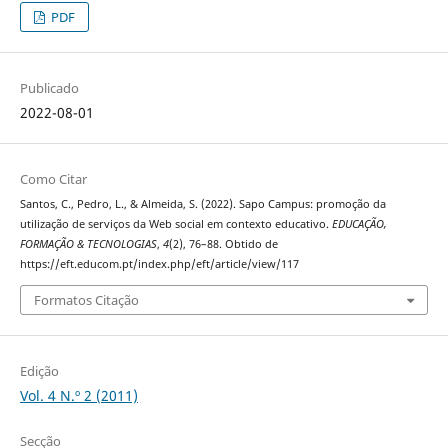
PDF
Publicado
2022-08-01
Como Citar
Santos, C., Pedro, L., & Almeida, S. (2022). Sapo Campus: promoção da
utilização de serviços da Web social em contexto educativo.
EDUCAÇÃO,
FORMAÇÃO & TECNOLOGIAS
,
4
(2), 76–88. Obtido de
https://eft.educom.pt/index.php/eft/article/view/117
Formatos Citação
Edição
Vol. 4 N.º 2 (2011)
Secção