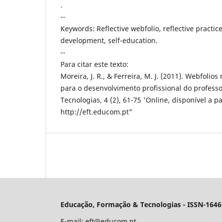
.
--
Keywords: Reflective webfolio, reflective practic
development, self-education.
--
Para citar este texto:
Moreira, J. R., & Ferreira, M. J. (2011). Webfolios
para o desenvolvimento profissional do profess
Tecnologias, 4 (2), 61-75 'Online, disponível a pa
http://eft.educom.pt"
Educação, Formação & Tecnologias - ISSN-1646
E-mail:
eft@educom.pt