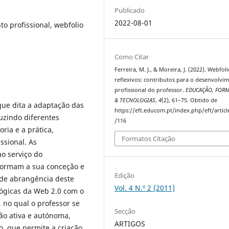
Publicado
2022-08-01
to profissional, webfolio
Como Citar
Ferreira, M. J., & Moreira, J. (2022). Webfol
reflexivos: contributos para o desenvolvi
profissional do professor.
EDUCAÇÃO, FOR
& TECNOLOGIAS
,
4
(2), 61–75. Obtido de
ue dita a adaptação das
https://eft.educom.pt/index.php/eft/artic
uzindo diferentes
/116
ria e a prática,
Formatos Citação
ssional. As
o serviço do
sformam a sua conceção e
Edição
 de abrangência deste
Vol. 4 N.º 2 (2011)
ógicas da Web 2.0 com o
, no qual o professor se
Secção
ão ativa e autónoma,
ARTIGOS
o, que permite a criação