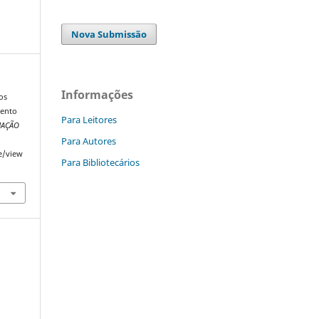
Nova Submissão
Informações
ios
mento
Para Leitores
MAÇÃO
Para Autores
le/view
Para Bibliotecários