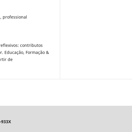
e, professional
 reflexivos: contributos
or. Educação, Formação &
rtir de
-933X