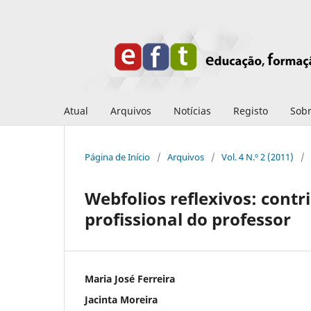
Atual
Arquivos
Notícias
Registo
Sob
Página de Início
/
Arquivos
/
Vol. 4 N.º 2 (2011)
/
Webfolios reflexivos: cont
profissional do professor
Maria José Ferreira
Jacinta Moreira