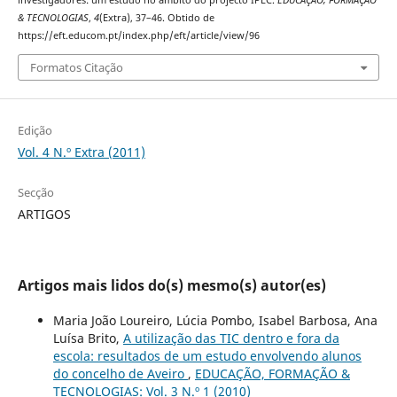
investigadores: um estudo no âmbito do projecto IPEC.
EDUCAÇÃO, FORMAÇÃO
& TECNOLOGIAS
,
4
(Extra), 37–46. Obtido de
https://eft.educom.pt/index.php/eft/article/view/96
Formatos Citação
Edição
Vol. 4 N.º Extra (2011)
Secção
ARTIGOS
Artigos mais lidos do(s) mesmo(s) autor(es)
Maria João Loureiro, Lúcia Pombo, Isabel Barbosa, Ana
Luísa Brito,
A utilização das TIC dentro e fora da
escola: resultados de um estudo envolvendo alunos
do concelho de Aveiro
,
EDUCAÇÃO, FORMAÇÃO &
TECNOLOGIAS: Vol. 3 N.º 1 (2010)