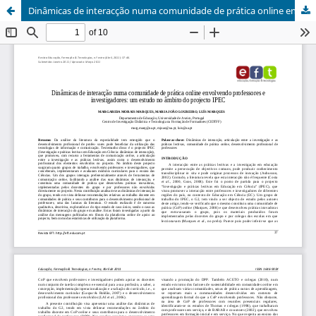
Dinâmicas de interacção numa comunidade de prática online envolvendo professores e investigadores: um estudo no âmbito do projecto IPEC