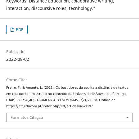
Keywords: Distance Education, colaborative writing,
interaction, discoursive roles, tecnhology."
PDF
Publicado
2022-08-02
Como Citar
Freire, F., & Amante, L. (2022). Os bastidores da escrita a distância de textos
em coautoria: um estudo no contexto da Universidade Aberta de Portugal
(UAb).
EDUCAÇÃO, FORMAÇÃO & TECNOLOGIAS
,
9
(2), 21–38. Obtido de
https://eft.educom.pt/index.php/eft/article/view/197
Formatos Citação