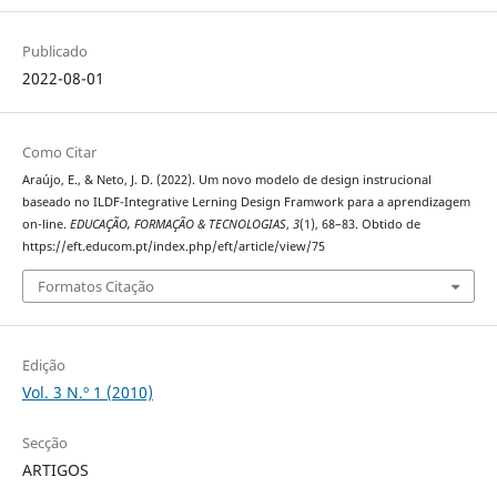
Publicado
2022-08-01
Como Citar
Araújo, E., & Neto, J. D. (2022). Um novo modelo de design instrucional
baseado no ILDF-Integrative Lerning Design Framwork para a aprendizagem
on-line.
EDUCAÇÃO, FORMAÇÃO & TECNOLOGIAS
,
3
(1), 68–83. Obtido de
https://eft.educom.pt/index.php/eft/article/view/75
Formatos Citação
Edição
Vol. 3 N.º 1 (2010)
Secção
ARTIGOS