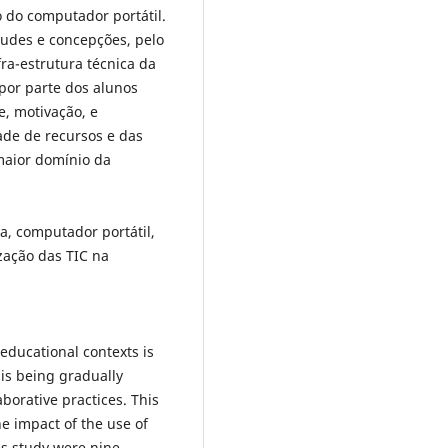
 do computador portátil.
tudes e concepções, pelo
ra-estrutura técnica da
 por parte dos alunos
e, motivação, e
ade de recursos e das
aior domínio da
a, computador portátil,
zação das TIC na
educational contexts is
 is being gradually
borative practices. This
e impact of the use of
his study were nine