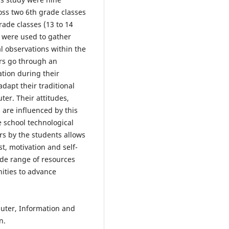
ross two 6th grade classes
rade classes (13 to 14
s were used to gather
l observations within the
ers go through an
tion during their
dapt their traditional
ter. Their attitudes,
are influenced by this
e school technological
ers by the students allows
st, motivation and self-
ide range of resources
nities to advance
uter, Information and
n.