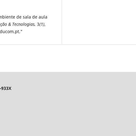
ambiente de sala de aula
ção & Tecnologias,
3
(1)
,
.educom.pt."
-933X