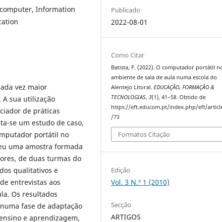
 computer, Information
Publicado
cation
2022-08-01
Como Citar
Batista, F. (2022). O computador portátil n
ambiente de sala de aula numa escola do
cada vez maior
Alentejo Litoral.
EDUCAÇÃO, FORMAÇÃO &
TECNOLOGIAS
,
3
(1), 41–58. Obtido de
 A sua utilização
https://eft.educom.pt/index.php/eft/artic
ciador de práticas
/73
nta-se um estudo de caso,
omputador portátil no
Formatos Citação
lveu uma amostra formada
sores, de duas turmas do
Edição
dos qualitativos e
Vol. 3 N.º 1 (2010)
 de entrevistas aos
la. Os resultados
Secção
 numa fase de adaptação
ARTIGOS
 ensino e aprendizagem,