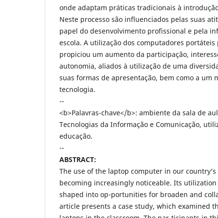
onde adaptam práticas tradicionais à introdução
Neste processo são influenciados pelas suas ati
papel do desenvolvimento profissional e pela inf
escola. A utilização dos computadores portáteis
propiciou um aumento da participação, interess
autonomia, aliados à utilização de uma diversid
suas formas de apresentação, bem como a um m
tecnologia.
--
<b>Palavras-chave</b>: ambiente da sala de aul
Tecnologias da Informação e Comunicação, utili
educação.
--
ABSTRACT:
The use of the laptop computer in our country’s 
becoming increasingly noticeable. Its utilization
shaped into op-portunities for broaden and colla
article presents a case study, which examined th
laptops in the classroom. The par-ticipants in t