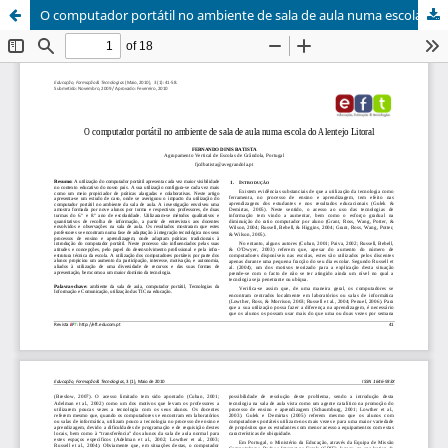
O computador portátil no ambiente de sala de aula numa escola do Alentejo Litoral