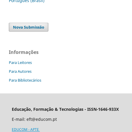
Português (Brasil)
Nova Submissão
Informações
Para Leitores
Para Autores
Para Bibliotecários
Educação, Formação & Tecnologias - ISSN-1646-933X
E-mail:
eft@educom.pt
EDUCOM - APTE