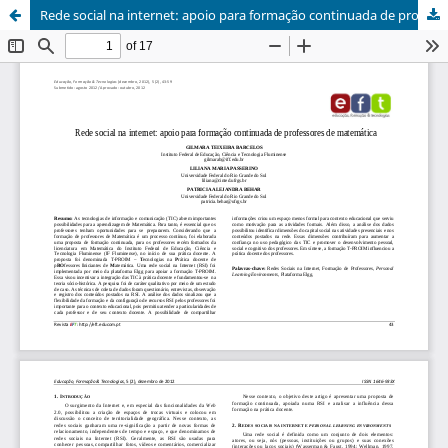
Rede social na internet: apoio para formação continuada de professores de matemática