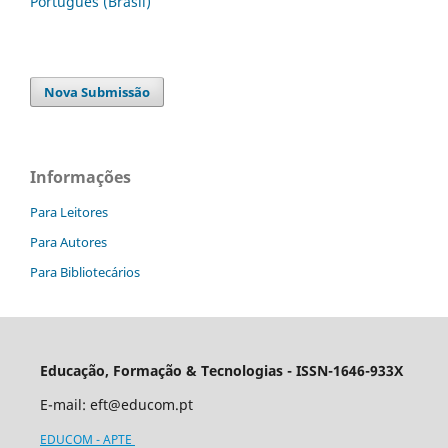
Português (Brasil)
Nova Submissão
Informações
Para Leitores
Para Autores
Para Bibliotecários
Educação, Formação & Tecnologias - ISSN-1646-933X
E-mail:
eft@educom.pt
EDUCOM - APTE