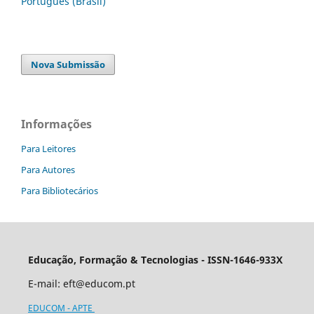
Português (Brasil)
Nova Submissão
Informações
Para Leitores
Para Autores
Para Bibliotecários
Educação, Formação & Tecnologias - ISSN-1646-933X
E-mail:
eft@educom.pt
EDUCOM - APTE