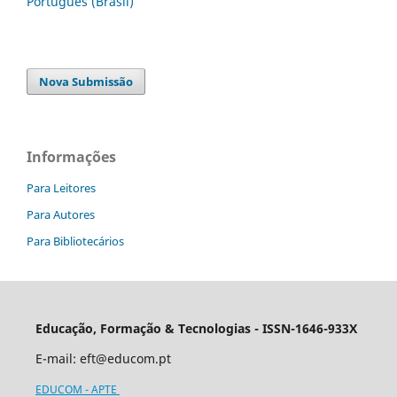
Português (Brasil)
Nova Submissão
Informações
Para Leitores
Para Autores
Para Bibliotecários
Educação, Formação & Tecnologias - ISSN-1646-933X
E-mail:
eft@educom.pt
EDUCOM - APTE