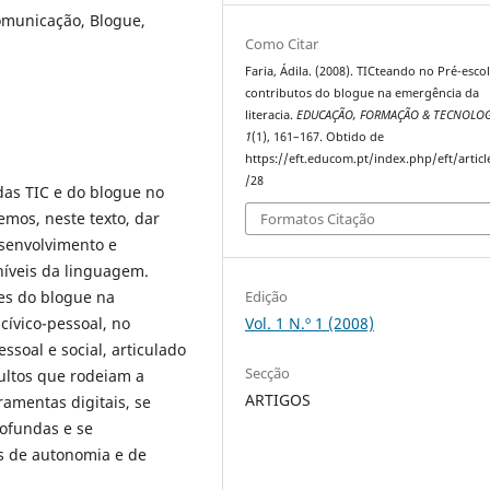
omunicação, Blogue,
Como Citar
Faria, Ádila. (2008). TICteando no Pré-escol
contributos do blogue na emergência da
literacia.
EDUCAÇÃO, FORMAÇÃO & TECNOLOG
1
(1), 161–167. Obtido de
https://eft.educom.pt/index.php/eft/artic
/28
das TIC e do blogue no
remos, neste texto, dar
Formatos Citação
esenvolvimento e
níveis da linguagem.
des do blogue na
Edição
cívico-pessoal, no
Vol. 1 N.º 1 (2008)
soal e social, articulado
Secção
ultos que rodeiam a
ARTIGOS
amentas digitais, se
ofundas e se
s de autonomia e de