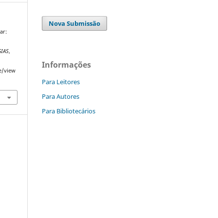
Nova Submissão
ar:
IAS
,
Informações
le/view
Para Leitores
Para Autores
Para Bibliotecários