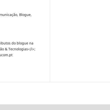
omunicação, Blogue,
tributos do blogue na
ão & Tecnologias</i>;
ducom.pt