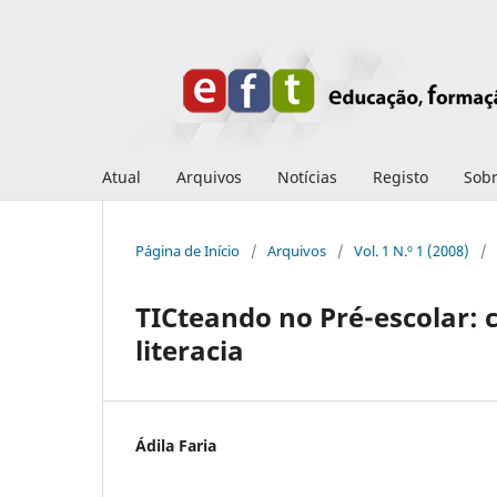
Atual
Arquivos
Notícias
Registo
Sob
Página de Início
/
Arquivos
/
Vol. 1 N.º 1 (2008)
/
TICteando no Pré-escolar: 
literacia
Ádila Faria