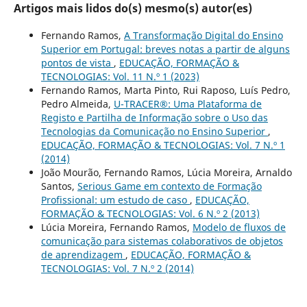
Artigos mais lidos do(s) mesmo(s) autor(es)
Fernando Ramos,
A Transformação Digital do Ensino
Superior em Portugal: breves notas a partir de alguns
pontos de vista
,
EDUCAÇÃO, FORMAÇÃO &
TECNOLOGIAS: Vol. 11 N.º 1 (2023)
Fernando Ramos, Marta Pinto, Rui Raposo, Luís Pedro,
Pedro Almeida,
U-TRACER®: Uma Plataforma de
Registo e Partilha de Informação sobre o Uso das
Tecnologias da Comunicação no Ensino Superior
,
EDUCAÇÃO, FORMAÇÃO & TECNOLOGIAS: Vol. 7 N.º 1
(2014)
João Mourão, Fernando Ramos, Lúcia Moreira, Arnaldo
Santos,
Serious Game em contexto de Formação
Profissional: um estudo de caso
,
EDUCAÇÃO,
FORMAÇÃO & TECNOLOGIAS: Vol. 6 N.º 2 (2013)
Lúcia Moreira, Fernando Ramos,
Modelo de fluxos de
comunicação para sistemas colaborativos de objetos
de aprendizagem
,
EDUCAÇÃO, FORMAÇÃO &
TECNOLOGIAS: Vol. 7 N.º 2 (2014)