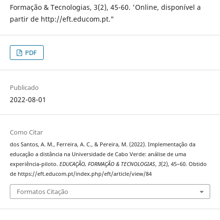
Formação & Tecnologias, 3(2), 45-60. 'Online, disponível a
partir de http://eft.educom.pt."
PDF
Publicado
2022-08-01
Como Citar
dos Santos, A. M., Ferreira, A. C., & Pereira, M. (2022). Implementação da
educação a distância na Universidade de Cabo Verde: análise de uma
experiência-piloto.
EDUCAÇÃO, FORMAÇÃO & TECNOLOGIAS
,
3
(2), 45–60. Obtido
de https://eft.educom.pt/index.php/eft/article/view/84
Formatos Citação