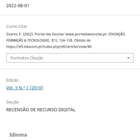
2022-08-01
Como Citar
Soares, F. (2022). Portal das Escolas ’www.portaldasescolas.pt.
EDUCAÇÃO,
FORMAÇÃO & TECNOLOGIAS
,
3
(1), 124–128. Obtido de
https://eft.educom.pt/index.php/eft/article/view/80
Formatos Citação
Edição
Vol. 3 N.º 1 (2010)
Secção
RECENSÃO DE RECURSO DIGITAL
Idioma