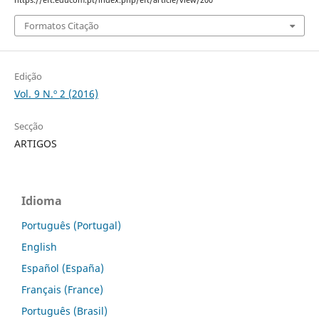
https://eft.educom.pt/index.php/eft/article/view/200
Formatos Citação
Edição
Vol. 9 N.º 2 (2016)
Secção
ARTIGOS
Idioma
Português (Portugal)
English
Español (España)
Français (France)
Português (Brasil)