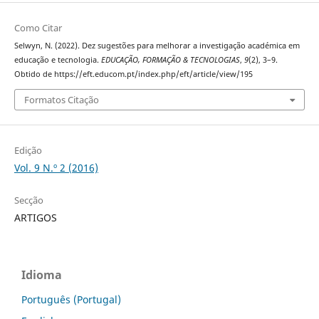
Como Citar
Selwyn, N. (2022). Dez sugestões para melhorar a investigação académica em
educação e tecnologia.
EDUCAÇÃO, FORMAÇÃO & TECNOLOGIAS
,
9
(2), 3–9.
Obtido de https://eft.educom.pt/index.php/eft/article/view/195
Formatos Citação
Edição
Vol. 9 N.º 2 (2016)
Secção
ARTIGOS
Idioma
Português (Portugal)