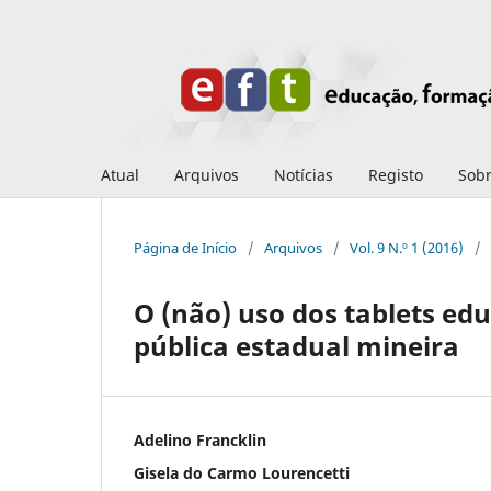
Atual
Arquivos
Notícias
Registo
Sob
Página de Início
/
Arquivos
/
Vol. 9 N.º 1 (2016)
/
O (não) uso dos tablets edu
pública estadual mineira
Adelino Francklin
Gisela do Carmo Lourencetti