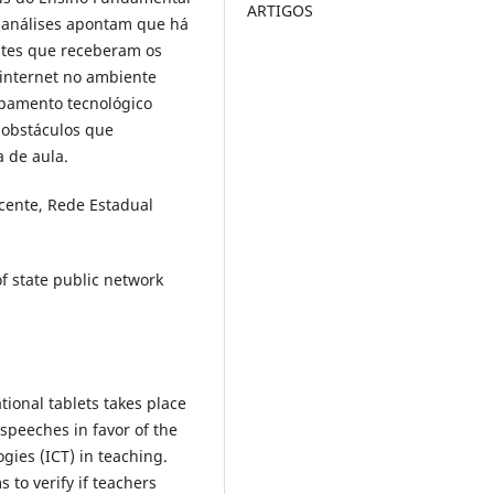
ARTIGOS
 análises apontam que há
ntes que receberam os
 internet no ambiente
ipamento tecnológico
s obstáculos que
 de aula.
ocente, Rede Estadual
of state public network
tional tablets takes place
 speeches in favor of the
ies (ICT) in teaching.
s to verify if teachers