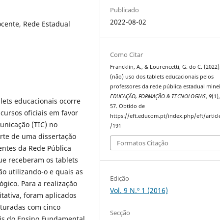
Publicado
2022-08-02
ocente, Rede Estadual
Como Citar
Francklin, A., & Lourencetti, G. do C. (2022)
(não) uso dos tablets educacionais pelos
professores da rede pública estadual minei
EDUCAÇÃO, FORMAÇÃO & TECNOLOGIAS
,
9
(1)
lets educacionais ocorre
57. Obtido de
cursos oficiais em favor
https://eft.educom.pt/index.php/eft/artic
unicação (TIC) no
/191
arte de uma dissertação
Formatos Citação
entes da Rede Pública
ue receberam os tablets
o utilizando-o e quais as
Edição
gico. Para a realização
Vol. 9 N.º 1 (2016)
tativa, foram aplicados
uturadas com cinco
Secção
ais do Ensino Fundamental