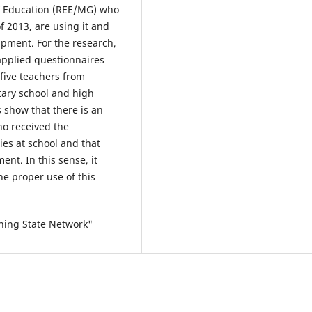
of Education (REE/MG) who
f 2013, are using it and
ipment. For the research,
applied questionnaires
five teachers from
ntary school and high
 show that there is an
ho received the
ties at school and that
ent. In this sense, it
he proper use of this
ning State Network"