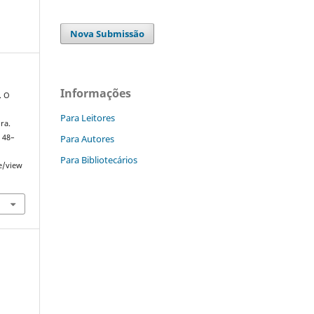
Nova Submissão
Informações
. O
Para Leitores
ra.
Para Autores
, 48–
Para Bibliotecários
le/view