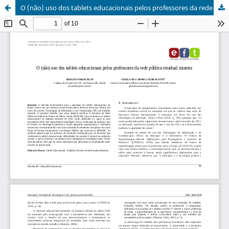
O (não) uso dos tablets educacionais pelos professores da rede pública estadual mineira