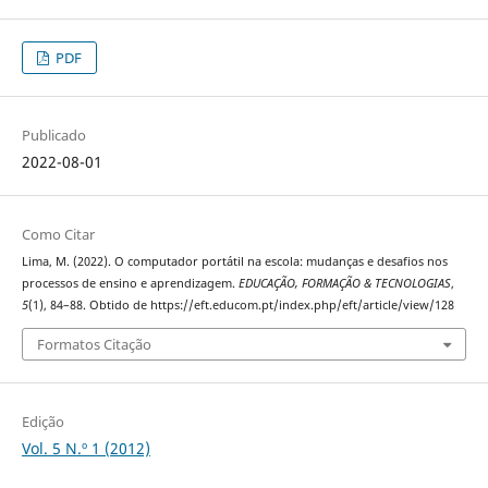
PDF
Publicado
2022-08-01
Como Citar
Lima, M. (2022). O computador portátil na escola: mudanças e desafios nos
processos de ensino e aprendizagem.
EDUCAÇÃO, FORMAÇÃO & TECNOLOGIAS
,
5
(1), 84–88. Obtido de https://eft.educom.pt/index.php/eft/article/view/128
Formatos Citação
Edição
Vol. 5 N.º 1 (2012)